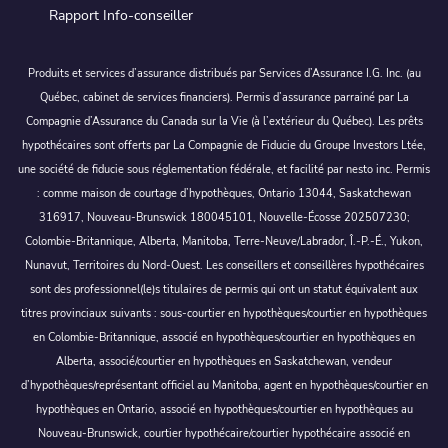
Rapport Info-conseiller
Produits et services d’assurance distribués par Services d’Assurance I.G. Inc. (au
Québec, cabinet de services financiers). Permis d’assurance parrainé par La
Compagnie d’Assurance du Canada sur la Vie (à l’extérieur du Québec). Les prêts
hypothécaires sont offerts par La Compagnie de Fiducie du Groupe Investors Ltée,
une société de fiducie sous réglementation fédérale, et facilité par nesto inc. Permis
: comme maison de courtage d’hypothèques, Ontario 13044, Saskatchewan
316917, Nouveau-Brunswick 180045101, Nouvelle-Écosse 202507230;
Colombie-Britannique, Alberta, Manitoba, Terre-Neuve/Labrador, Î.-P.-É., Yukon,
Nunavut, Territoires du Nord-Ouest. Les conseillers et conseillères hypothécaires
sont des professionnel(le)s titulaires de permis qui ont un statut équivalent aux
titres provinciaux suivants : sous-courtier en hypothèques/courtier en hypothèques
en Colombie-Britannique, associé en hypothèques/courtier en hypothèques en
Alberta, associé/courtier en hypothèques en Saskatchewan, vendeur
d’hypothèques/représentant officiel au Manitoba, agent en hypothèques/courtier en
hypothèques en Ontario, associé en hypothèques/courtier en hypothèques au
Nouveau-Brunswick, courtier hypothécaire/courtier hypothécaire associé en