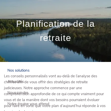
Skip to main content
Prendre rendez-vous
gratuitement
Planification de la
Connexion client
retraite
Qui sommes-nous?
Comment vous aider?
Nos solutions
Les conseils personnalisés vont au-delà de l’analyse des
Actualités
chiffres afin de vous offrir des stratégies de retraite
judicieuses. Notre approche commence par une
Nous joindre
compréhension approfondie de ce qui compte vraiment pour
vous et de la manière dont vos besoins pourraient évoluer
Notre équipe vous attend
pour faire en sorte que votre plan d’aujourd’hui réponde à vos