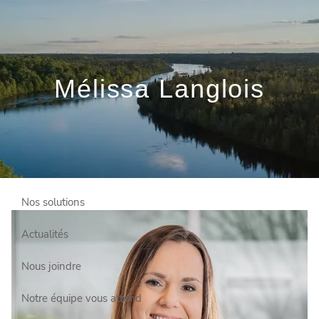
Skip to main content
Prendre rendez-vous
gratuitement
Mélissa Langlois
Connexion client
Qui sommes-nous?
Comment vous aider?
Nos solutions
Actualités
Nous joindre
Notre équipe vous attend