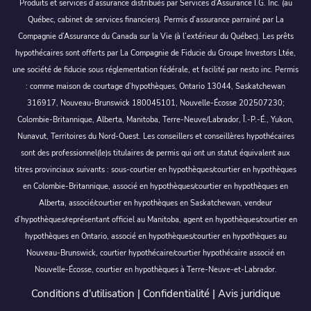
Produits et services d’assurance distribués par Services d’Assurance I.G. Inc. (au
Québec, cabinet de services financiers). Permis d’assurance parrainé par La
Compagnie d’Assurance du Canada sur la Vie (à l’extérieur du Québec). Les prêts
hypothécaires sont offerts par La Compagnie de Fiducie du Groupe Investors Ltée,
une société de fiducie sous réglementation fédérale, et facilité par nesto inc. Permis
: comme maison de courtage d’hypothèques, Ontario 13044, Saskatchewan
316917, Nouveau-Brunswick 180045101, Nouvelle-Écosse 202507230;
Colombie-Britannique, Alberta, Manitoba, Terre-Neuve/Labrador, Î.-P.-É., Yukon,
Nunavut, Territoires du Nord-Ouest. Les conseillers et conseillères hypothécaires
sont des professionnel(le)s titulaires de permis qui ont un statut équivalent aux
titres provinciaux suivants : sous-courtier en hypothèques/courtier en hypothèques
en Colombie-Britannique, associé en hypothèques/courtier en hypothèques en
Alberta, associé/courtier en hypothèques en Saskatchewan, vendeur
d’hypothèques/représentant officiel au Manitoba, agent en hypothèques/courtier en
hypothèques en Ontario, associé en hypothèques/courtier en hypothèques au
Nouveau-Brunswick, courtier hypothécaire/courtier hypothécaire associé en
Nouvelle-Écosse, courtier en hypothèques à Terre-Neuve-et-Labrador.
Conditions d'utilisation
|
Confidentialité
|
Avis juridique